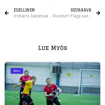
EDELLINEN
SEURAAVA
Indians kärjessä puhtaalla pelillä hallisarjassa
Ruotsin Flagi sarja käyntiin
Lue Myös
Bowl