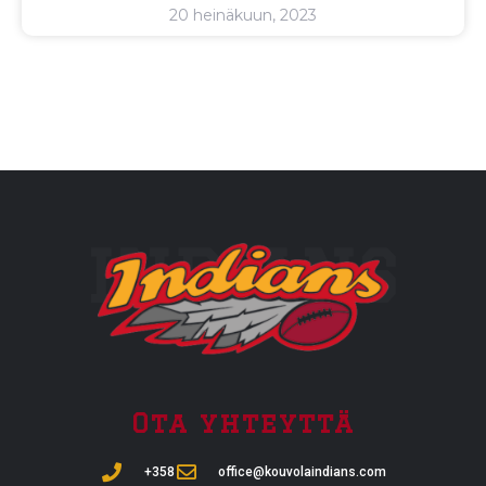
20 heinäkuun, 2023
INDIANS
Ota yhteyttä
+358
office@kouvolaindians.com