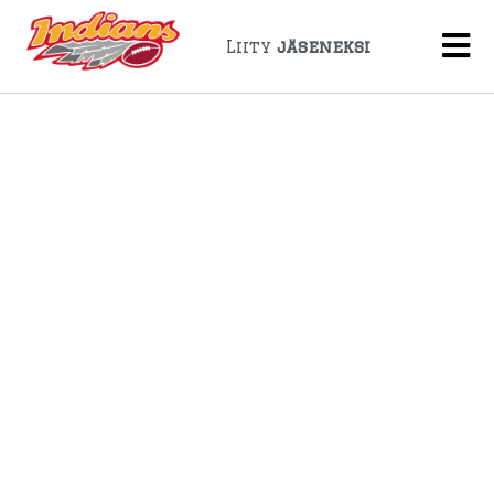
Liity
jäseneksi
Indians Pelaa Ruotsin
Mestaruussarjaa
28 huhtikuun, 2019