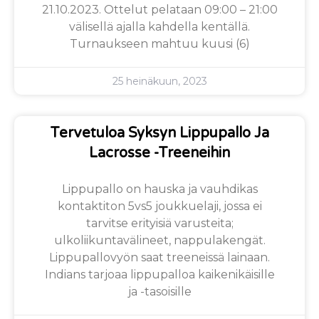
21.10.2023. Ottelut pelataan 09:00 – 21:00
välisellä ajalla kahdella kentällä.
Turnaukseen mahtuu kuusi (6)
25 heinäkuun, 2023
Tervetuloa Syksyn Lippupallo Ja
Lacrosse -treeneihin
Lippupallo on hauska ja vauhdikas
kontaktiton 5vs5 joukkuelaji, jossa ei
tarvitse erityisiä varusteita;
ulkoliikuntavälineet, nappulakengät.
Lippupallovyön saat treeneissä lainaan.
Indians tarjoaa lippupalloa kaikenikäisille
ja -tasoisille