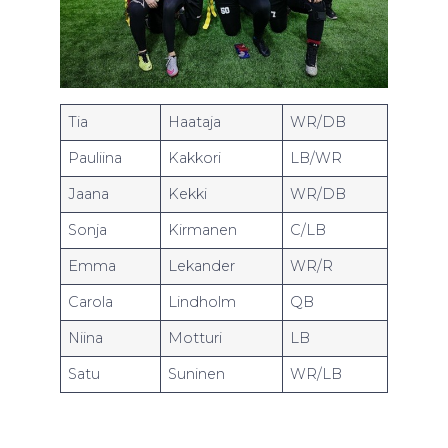
Tia
Haataja
WR/DB
Pauliina
Kakkori
LB/WR
Jaana
Kekki
WR/DB
Sonja
Kirmanen
C/LB
Emma
Lekander
WR/R
Carola
Lindholm
QB
Niina
Motturi
LB
Satu
Suninen
WR/LB