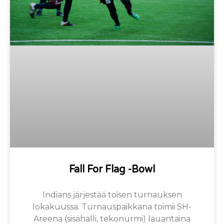
Fall For Flag -Bowl
Indians järjestää toisen turnauksen
lokakuussa. Turnauspaikkana toimii SH-
Areena (sisähalli, tekonurmi) lauantaina