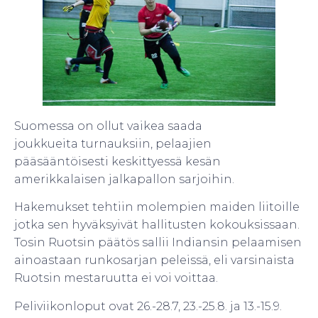
Suomessa on ollut vaikea saada
joukkueita turnauksiin, pelaajien
pääsääntöisesti keskittyessä kesän
amerikkalaisen jalkapallon sarjoihin.
Hakemukset tehtiin molempien maiden liitoille
jotka sen hyväksyivät hallitusten kokouksissaan.
Tosin Ruotsin päätös sallii Indiansin pelaamisen
ainoastaan runkosarjan peleissä, eli varsinaista
Ruotsin mestaruutta ei voi voittaa.
Peliviikonloput ovat 26.-28.7, 23.-25.8. ja 13.-15.9.